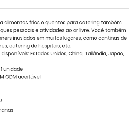
ra alimentos frios e quentes para catering também
ques pessoais e atividades ao ar livre. Você também
aners inuslados em muitos lugares, como cantinas de
s, catering de hospitais, etc.
isponíveis: Estados Unidos, China, Tailândia, Japão,
 1 unidade
EM ODM aceitável
a
manas