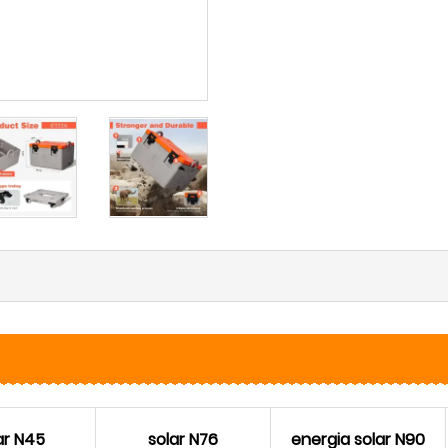
ar N45
solar N76
energia solar N90