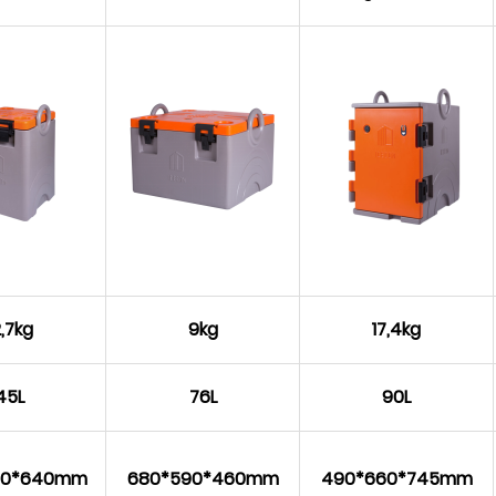
2,7kg
9kg
17,4kg
45L
76L
90L
40*640mm
680*590*460mm
490*660*745mm