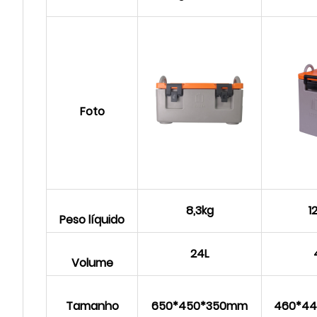
Foto
8,3kg
1
Peso líquido
24L
Volume
Tamanho
650*450*350mm
460*4