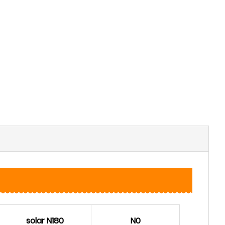
solar N180
N0