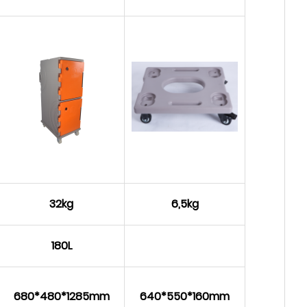
32kg
6,5kg
180L
680*480*1285mm
640*550*160mm